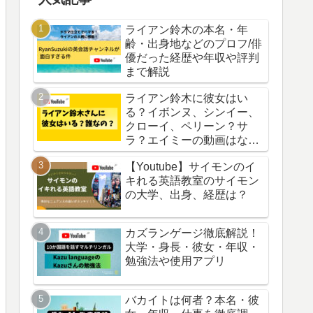
ライアン鈴木の本名・年
齢・出身地などのプロフ/俳
優だった経歴や年収や評判
まで解説
ライアン鈴木に彼女はい
る？イボンヌ、シンイー、
クローイ、ペリーン？サ
ラ？エイミーの動画はなぜ
削除？
【Youtube】サイモンのイ
キれる英語教室のサイモン
の大学、出身、経歴は？
カズランゲージ徹底解説！
大学・身長・彼女・年収・
勉強法や使用アプリ
バカイトは何者？本名・彼