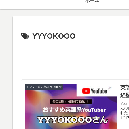
ホーム
YYYOKOOO
英語
エンタメ系の英語Youtuber
経
Yo
んの
れた
YY
いま