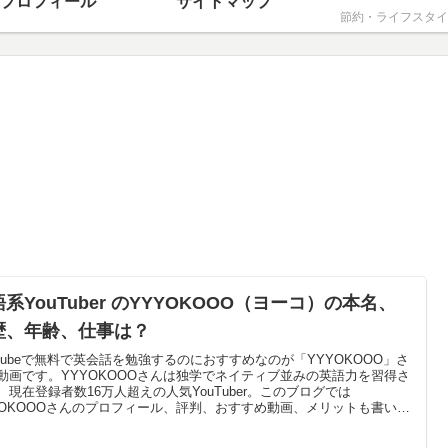
プロフィール
サイトマップ
節約・ライフスタイ
系YouTuber のYYYOKOOO（ヨーコ）の本名、
歴、年齢、仕事は？
uTubeで無料で英会話を勉強するのにおすすめなのが「YYYOKOOO」さ
動画です。YYYOKOOOさんは独学でネイティブ並みの英語力を習得さ
、現在登録者数16万人超えの人気YouTuber。このブログでは
YOKOOOさんのプロフィール、評判、おすすめ動画、メリットも書いて
す。YYYOKOOOさんの動画で目からうろこの勉強法が分かりますよ。