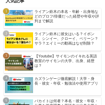
人気記事
ライアン鈴木の本名・年齢・出身地な
どのプロフ/俳優だった経歴や年収や評
判まで解説
ライアン鈴木に彼女はいる？イボン
ヌ、シンイー、クローイ、ペリーン？
サラ？エイミーの動画はなぜ削除？
【Youtube】サイモンのイキれる英語
教室のサイモンの大学、出身、経歴
は？
カズランゲージ徹底解説！大学・身
長・彼女・年収・勉強法や使用アプリ
バカイトは何者？本名・彼女・年収・