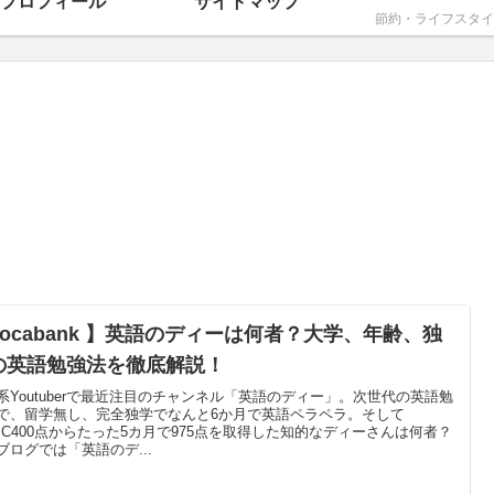
プロフィール
サイトマップ
節約・ライフスタイ
Vocabank 】英語のディーは何者？大学、年齢、独
の英語勉強法を徹底解説！
系Youtuberで最近注目のチャンネル「英語のディー」。次世代の英語勉
で、留学無し、完全独学でなんと6か月で英語ペラペラ。そして
EIC400点からたった5カ月で975点を取得した知的なディーさんは何者？
ブログでは「英語のデ...