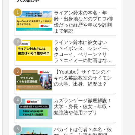
ライアン鈴木の本名・年
齢・出身地などのプロフ/俳
優だった経歴や年収や評判
まで解説
ライアン鈴木に彼女はい
る？イボンヌ、シンイー、
クローイ、ペリーン？サ
ラ？エイミーの動画はなぜ
削除？
【Youtube】サイモンのイ
キれる英語教室のサイモン
の大学、出身、経歴は？
カズランゲージ徹底解説！
大学・身長・彼女・年収・
勉強法や使用アプリ
バカイトは何者？本名・彼