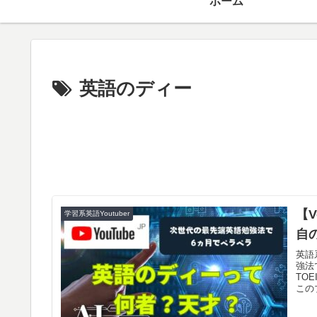
ホーム
英語のディー
【
学習系英語Youtuber
自
英語
強法
TO
この