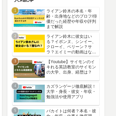
ライアン鈴木の本名・年
齢・出身地などのプロフ/俳
優だった経歴や年収や評判
まで解説
ライアン鈴木に彼女はい
る？イボンヌ、シンイー、
クローイ、ペリーン？サ
ラ？エイミーの動画はなぜ
削除？
【Youtube】サイモンのイ
キれる英語教室のサイモン
の大学、出身、経歴は？
カズランゲージ徹底解説！
大学・身長・彼女・年収・
勉強法や使用アプリ
バカイトは何者？本名・彼