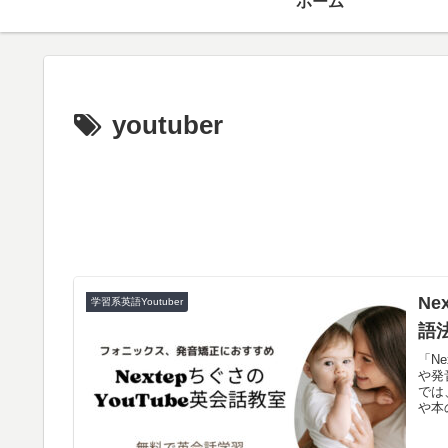
ホーム
youtuber
N
学習系英語Youtuber
語
「N
や発
では
や本