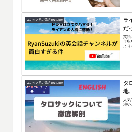
ラ
エンタメ系の英語Youtuber
だ
英語
年収
より
タ
エンタメ系の英語Youtuber
地
人気
地や