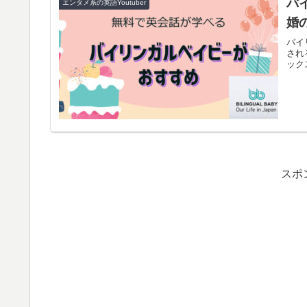
バ
エンタメ系の英語Youtuber
婚
バイ
され
ック
スポ