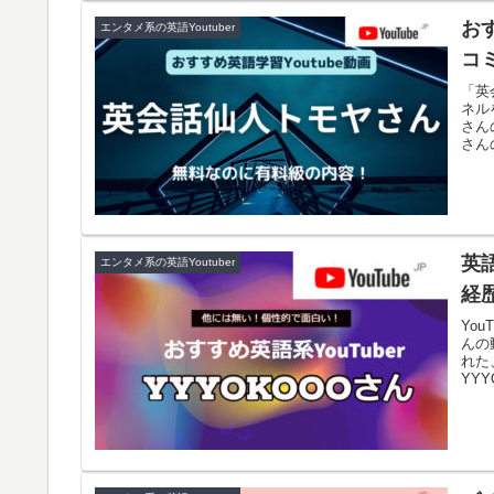
お
エンタメ系の英語Youtuber
コ
「英
ネル
さん
さん
英語
エンタメ系の英語Youtuber
経
Yo
んの
れた
YY
いま