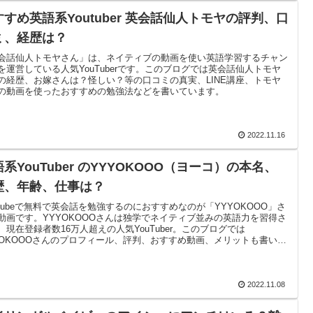
すすめ英語系Youtuber 英会話仙人トモヤの評判、口
ミ、経歴は？
会話仙人トモヤさん」は、ネイティブの動画を使い英語学習するチャン
を運営している人気YouTuberです。このブログでは英会話仙人トモヤ
の経歴、お嫁さんは？怪しい？等の口コミの真実、LINE講座、トモヤ
の動画を使ったおすすめの勉強法などを書いています。
2022.11.16
系YouTuber のYYYOKOOO（ヨーコ）の本名、
歴、年齢、仕事は？
uTubeで無料で英会話を勉強するのにおすすめなのが「YYYOKOOO」さ
動画です。YYYOKOOOさんは独学でネイティブ並みの英語力を習得さ
、現在登録者数16万人超えの人気YouTuber。このブログでは
YOKOOOさんのプロフィール、評判、おすすめ動画、メリットも書いて
す。YYYOKOOOさんの動画で目からうろこの勉強法が分かりますよ。
2022.11.08