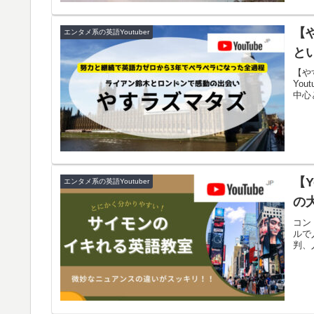
【
エンタメ系の英語Youtuber
と
【や
Yo
中心
【
エンタメ系の英語Youtuber
の
コン
ルで
判、